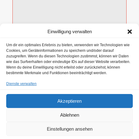
Einwilligung verwalten
Datei-Upload (erlaubt sind jpg, png und pdf)
Um dir ein optimales Erlebnis zu bieten, verwenden wir Technologien wie
Cookies, um Geräteinformationen zu speichern und/oder darauf
zuzugreifen. Wenn du diesen Technologien zustimmst, können wir Daten
Hiermit erteile ich die Einwilligung in die Erhebung
wie das Surfverhalten oder eindeutige IDs auf dieser Website verarbeiten.
und Nutzung meiner vorstehend eingegebenen Daten
Wenn du deine Einwilligung nicht erteilst oder zurückziehst, können
gemäß den
Datenschutzbestimmungen
von holzzuschnitt-
bestimmte Merkmale und Funktionen beeinträchtigt werden.
mannheim.de
Dienste verwalten
Akzeptieren
Ablehnen
Einstellungen ansehen