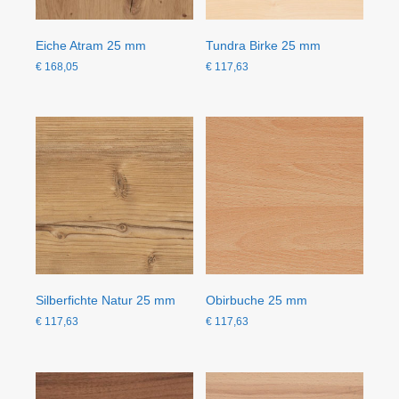
Eiche Atram 25 mm
Tundra Birke 25 mm
€
168,05
€
117,63
Silberfichte Natur 25 mm
Obirbuche 25 mm
€
117,63
€
117,63