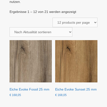
nutzen.
Nach
Ergebnisse 1 – 12 von 21 werden angezeigt
Aktualität
sortiert
Eiche Evoke Fossil 25 mm
Eiche Evoke Sunset 25 mm
€
168,05
€
168,05