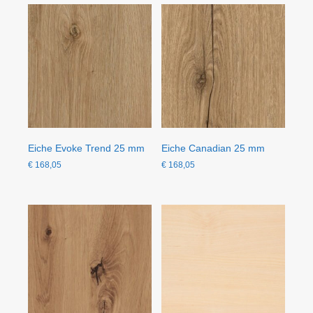
Eiche Evoke Trend 25 mm
Eiche Canadian 25 mm
€
168,05
€
168,05