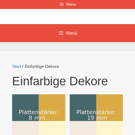
Zum
Menu
Inhalt
springen
Menü
Start
/ Einfarbige Dekore
Einfarbige Dekore