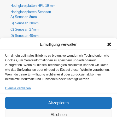
Hochglanzplatten HPL 19 mm
Hochglanzplatten Senosan
A) Senosan 8mm
B) Senosan 20mm
C) Senosan 27mm
D) Senosan 40mm
E) Senosan 50mm
Einwilligung verwalten
Holzdekore
A) Holz-Dekorplatte 8mm
Um dir ein optimales Erlebnis zu bieten, verwenden wir Technologien wie
Cookies, um Geräteinformationen zu speichern und/oder darauf
B) Holz-Dekorplatte 19mm
zuzugreifen. Wenn du diesen Technologien zustimmst, können wir Daten
C) Holz-Dekorplatte 25mm
wie das Surfverhalten oder eindeutige IDs auf dieser Website verarbeiten.
Wenn du deine Einwilligung nicht erteilst oder zurückziehst, können
Metallic Hochglanzplatten Senosan
bestimmte Merkmale und Funktionen beeinträchtigt werden.
A) Metallic Senosan 8mm
B) Metallic Senosan 20mm
Dienste verwalten
C) Metallic Senosan 27mm
D) Metallic Senosan 40mm
Akzeptieren
E) Metallic Senosan 50 mm
Ablehnen