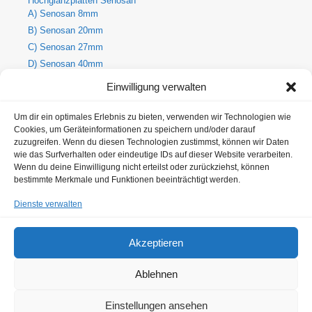
Hochglanzplatten Senosan
A) Senosan 8mm
B) Senosan 20mm
C) Senosan 27mm
D) Senosan 40mm
E) Senosan 50mm
Einwilligung verwalten
Holzdekore
A) Holz-Dekorplatte 8mm
Um dir ein optimales Erlebnis zu bieten, verwenden wir Technologien wie
Cookies, um Geräteinformationen zu speichern und/oder darauf
B) Holz-Dekorplatte 19mm
zuzugreifen. Wenn du diesen Technologien zustimmst, können wir Daten
C) Holz-Dekorplatte 25mm
wie das Surfverhalten oder eindeutige IDs auf dieser Website verarbeiten.
Wenn du deine Einwilligung nicht erteilst oder zurückziehst, können
Metallic Hochglanzplatten Senosan
bestimmte Merkmale und Funktionen beeinträchtigt werden.
A) Metallic Senosan 8mm
B) Metallic Senosan 20mm
Dienste verwalten
C) Metallic Senosan 27mm
D) Metallic Senosan 40mm
Akzeptieren
E) Metallic Senosan 50 mm
Ablehnen
Einstellungen ansehen