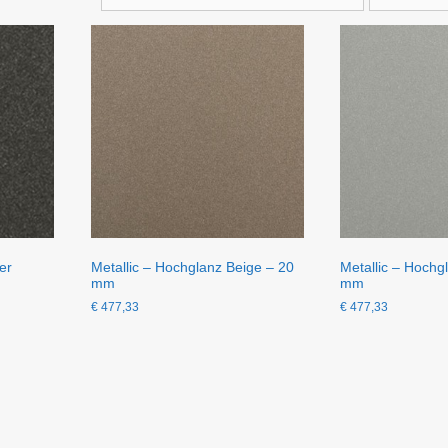
er
Metallic – Hochglanz Beige – 20
Metallic – Hochg
mm
mm
€
477,33
€
477,33