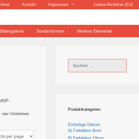
Home
Kontakt
Impressum
Cookie-Richtlinie (EU)
Bildergalerie
Sonderformen
Weitere Elemente
Suchen
nach:
e MDF-
Produktkategorien
r vier Umleimer
Einfarbige Dekore
A) Farbdekor 8mm
B) Farbdekor 19mm