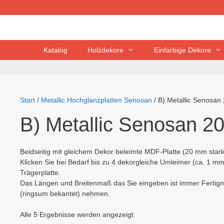
Zum
Inhalt
springen
Katalog
Holzdekore
Einfarbige Dekore
Start
/
Metallic Hochglanzplatten Senosan
/ B) Metallic Senosa
B) Metallic Senosan 
Beidseitig mit gleichem Dekor beleimte MDF-Platte (20 mm stark)
Klicken Sie bei Bedarf bis zu 4 dekorgleiche Umleimer (ca. 1 m
Trägerplatte.
Das Längen und Breitenmaß das Sie eingeben ist immer Fertigma
(ringsum bekantet) nehmen.
Nach
Alle 5 Ergebnisse werden angezeigt