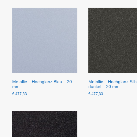
Aktualität
sortiert
Metallic – Hochglanz Blau – 20
Metallic – Hochglanz Silb
mm
dunkel – 20 mm
€
477,33
€
477,33