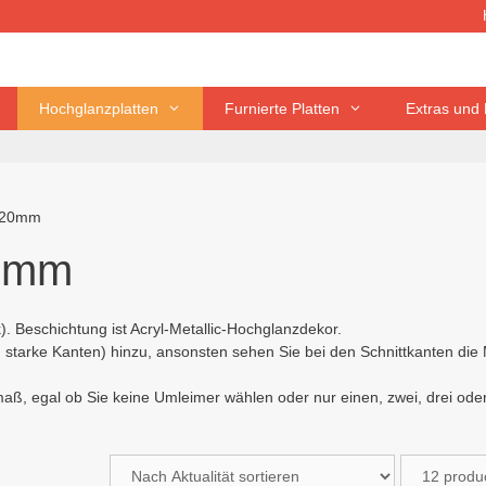
Hochglanzplatten
Furnierte Platten
Extras und 
n 20mm
20mm
. Beschichtung ist Acryl-Metallic-Hochglanzdekor.
m starke Kanten) hinzu, ansonsten sehen Sie bei den Schnittkanten di
ß, egal ob Sie keine Umleimer wählen oder nur einen, zwei, drei ode