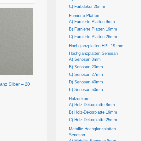
C) Farbdekor 25mm
Furnierte Platten
A) Furnierte Platten 9mm
B) Furnierte Platten 19mm
C) Furnierte Platten 26mm
Hochglanzplatten HPL 19 mm
Hochglanzplatten Senosan
A) Senosan 8mm
B) Senosan 20mm
C) Senosan 27mm
D) Senosan 40mm
lanz Silber – 20
E) Senosan 50mm
Holzdekore
A) Holz-Dekorplatte 8mm
B) Holz-Dekorplatte 19mm
C) Holz-Dekorplatte 25mm
Metallic Hochglanzplatten
Senosan
A) Metallic Senosan 8mm