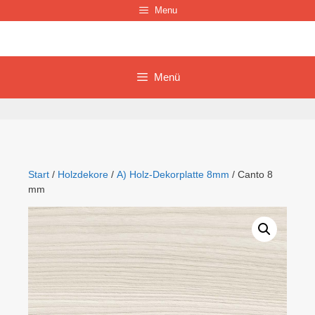
Zum
Menu
Inhalt
springen
Menü
Start
/
Holzdekore
/
A) Holz-Dekorplatte 8mm
/ Canto 8
mm