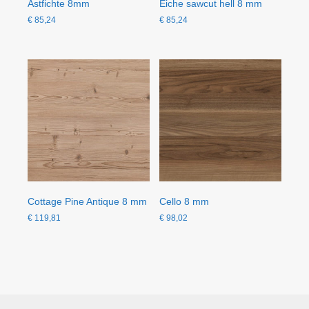
Astfichte 8mm
Eiche sawcut hell 8 mm
€
85,24
€
85,24
Cottage Pine Antique 8 mm
Cello 8 mm
€
119,81
€
98,02