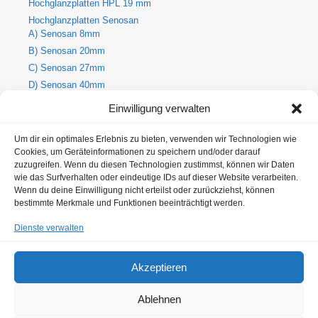
Hochglanzplatten HPL 19 mm
Hochglanzplatten Senosan
A) Senosan 8mm
B) Senosan 20mm
C) Senosan 27mm
D) Senosan 40mm
E) Senosan 50mm
Einwilligung verwalten
Holzdekore
A) Holz-Dekorplatte 8mm
Um dir ein optimales Erlebnis zu bieten, verwenden wir Technologien wie
Cookies, um Geräteinformationen zu speichern und/oder darauf
B) Holz-Dekorplatte 19mm
zuzugreifen. Wenn du diesen Technologien zustimmst, können wir Daten
C) Holz-Dekorplatte 25mm
wie das Surfverhalten oder eindeutige IDs auf dieser Website verarbeiten.
Metallic Hochglanzplatten Senosan
Wenn du deine Einwilligung nicht erteilst oder zurückziehst, können
bestimmte Merkmale und Funktionen beeinträchtigt werden.
A) Metallic Senosan 8mm
B) Metallic Senosan 20mm
Dienste verwalten
C) Metallic Senosan 27mm
D) Metallic Senosan 40mm
Akzeptieren
E) Metallic Senosan 50 mm
Ablehnen