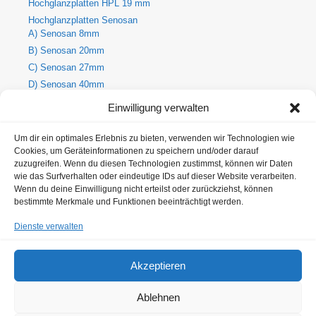
Hochglanzplatten HPL 19 mm
Hochglanzplatten Senosan
A) Senosan 8mm
B) Senosan 20mm
C) Senosan 27mm
D) Senosan 40mm
E) Senosan 50mm
Einwilligung verwalten
Holzdekore
A) Holz-Dekorplatte 8mm
Um dir ein optimales Erlebnis zu bieten, verwenden wir Technologien wie
Cookies, um Geräteinformationen zu speichern und/oder darauf
B) Holz-Dekorplatte 19mm
zuzugreifen. Wenn du diesen Technologien zustimmst, können wir Daten
C) Holz-Dekorplatte 25mm
wie das Surfverhalten oder eindeutige IDs auf dieser Website verarbeiten.
Metallic Hochglanzplatten Senosan
Wenn du deine Einwilligung nicht erteilst oder zurückziehst, können
bestimmte Merkmale und Funktionen beeinträchtigt werden.
A) Metallic Senosan 8mm
B) Metallic Senosan 20mm
Dienste verwalten
C) Metallic Senosan 27mm
D) Metallic Senosan 40mm
Akzeptieren
E) Metallic Senosan 50 mm
Ablehnen