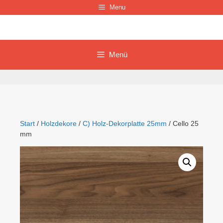
Zum
Menu
Inhalt
springen
Menü
Start
/
Holzdekore
/
C) Holz-Dekorplatte 25mm
/ Cello 25
mm