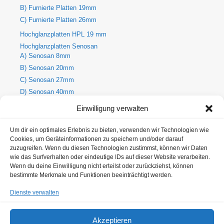
B) Furnierte Platten 19mm
C) Furnierte Platten 26mm
Hochglanzplatten HPL 19 mm
Hochglanzplatten Senosan
A) Senosan 8mm
B) Senosan 20mm
C) Senosan 27mm
D) Senosan 40mm
E) Senosan 50mm
Einwilligung verwalten
Holzdekore
A) Holz-Dekorplatte 8mm
Um dir ein optimales Erlebnis zu bieten, verwenden wir Technologien wie
Cookies, um Geräteinformationen zu speichern und/oder darauf
B) Holz-Dekorplatte 19mm
zuzugreifen. Wenn du diesen Technologien zustimmst, können wir Daten
C) Holz-Dekorplatte 25mm
wie das Surfverhalten oder eindeutige IDs auf dieser Website verarbeiten.
Metallic Hochglanzplatten Senosan
Wenn du deine Einwilligung nicht erteilst oder zurückziehst, können
bestimmte Merkmale und Funktionen beeinträchtigt werden.
A) Metallic Senosan 8mm
B) Metallic Senosan 20mm
Dienste verwalten
C) Metallic Senosan 27mm
D) Metallic Senosan 40mm
Akzeptieren
E) Metallic Senosan 50 mm