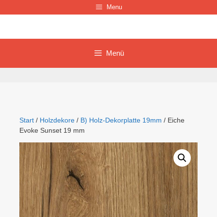
Zum
Menu
Inhalt
springen
Menü
Start
/
Holzdekore
/
B) Holz-Dekorplatte 19mm
/ Eiche
Evoke Sunset 19 mm