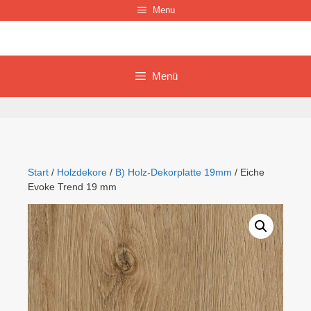
Zum
Menu
Inhalt
springen
Menü
Start
/
Holzdekore
/
B) Holz-Dekorplatte 19mm
/ Eiche
Evoke Trend 19 mm