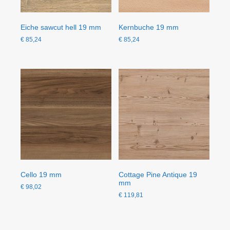
Eiche sawcut hell 19 mm
Kernbuche 19 mm
€
85,24
€
85,24
Cello 19 mm
Cottage Pine Antique 19
mm
€
98,02
€
119,81