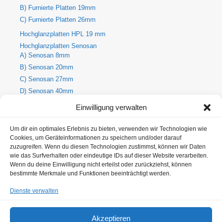
B) Furnierte Platten 19mm
C) Furnierte Platten 26mm
Hochglanzplatten HPL 19 mm
Hochglanzplatten Senosan
A) Senosan 8mm
B) Senosan 20mm
C) Senosan 27mm
D) Senosan 40mm
E) Senosan 50mm
Einwilligung verwalten
Holzdekore
A) Holz-Dekorplatte 8mm
Um dir ein optimales Erlebnis zu bieten, verwenden wir Technologien wie
Cookies, um Geräteinformationen zu speichern und/oder darauf
B) Holz-Dekorplatte 19mm
zuzugreifen. Wenn du diesen Technologien zustimmst, können wir Daten
C) Holz-Dekorplatte 25mm
wie das Surfverhalten oder eindeutige IDs auf dieser Website verarbeiten.
Metallic Hochglanzplatten Senosan
Wenn du deine Einwilligung nicht erteilst oder zurückziehst, können
bestimmte Merkmale und Funktionen beeinträchtigt werden.
A) Metallic Senosan 8mm
B) Metallic Senosan 20mm
Dienste verwalten
C) Metallic Senosan 27mm
D) Metallic Senosan 40mm
Akzeptieren
E) Metallic Senosan 50 mm