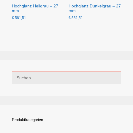
Hochglanz Hellgrau – 27
Hochglanz Dunkelgrau – 27
mm
mm
€
581,51
€
581,51
Suchen
nach:
Produktkategorien