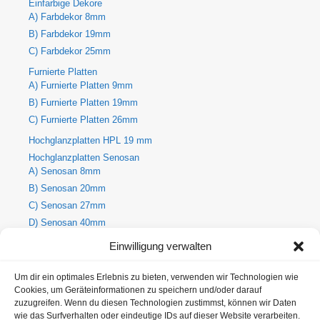
Einfarbige Dekore
A) Farbdekor 8mm
B) Farbdekor 19mm
C) Farbdekor 25mm
Furnierte Platten
A) Furnierte Platten 9mm
B) Furnierte Platten 19mm
C) Furnierte Platten 26mm
Hochglanzplatten HPL 19 mm
Hochglanzplatten Senosan
A) Senosan 8mm
B) Senosan 20mm
C) Senosan 27mm
D) Senosan 40mm
E) Senosan 50mm
Einwilligung verwalten
Holzdekore
A) Holz-Dekorplatte 8mm
Um dir ein optimales Erlebnis zu bieten, verwenden wir Technologien wie
Cookies, um Geräteinformationen zu speichern und/oder darauf
B) Holz-Dekorplatte 19mm
zuzugreifen. Wenn du diesen Technologien zustimmst, können wir Daten
C) Holz-Dekorplatte 25mm
wie das Surfverhalten oder eindeutige IDs auf dieser Website verarbeiten.