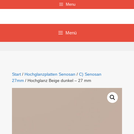
Zum
Menu
Inhalt
springen
Menü
Start
/
Hochglanzplatten Senosan
/
C) Senosan
27mm
/ Hochglanz Beige dunkel – 27 mm