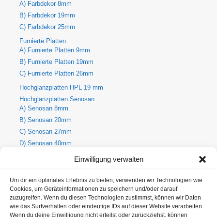
A) Farbdekor 8mm
B) Farbdekor 19mm
C) Farbdekor 25mm
Furnierte Platten
A) Furnierte Platten 9mm
B) Furnierte Platten 19mm
C) Furnierte Platten 26mm
Hochglanzplatten HPL 19 mm
Hochglanzplatten Senosan
A) Senosan 8mm
B) Senosan 20mm
C) Senosan 27mm
D) Senosan 40mm
E) Senosan 50mm
Einwilligung verwalten
Holzdekore
A) Holz-Dekorplatte 8mm
Um dir ein optimales Erlebnis zu bieten, verwenden wir Technologien wie
Cookies, um Geräteinformationen zu speichern und/oder darauf
B) Holz-Dekorplatte 19mm
zuzugreifen. Wenn du diesen Technologien zustimmst, können wir Daten
C) Holz-Dekorplatte 25mm
wie das Surfverhalten oder eindeutige IDs auf dieser Website verarbeiten.
Metallic Hochglanzplatten Senosan
Wenn du deine Einwilligung nicht erteilst oder zurückziehst, können