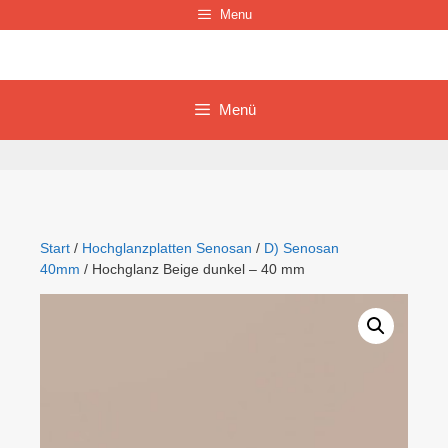
Zum
Menu
Inhalt
springen
Menü
Start
/
Hochglanzplatten Senosan
/
D) Senosan
40mm
/ Hochglanz Beige dunkel – 40 mm