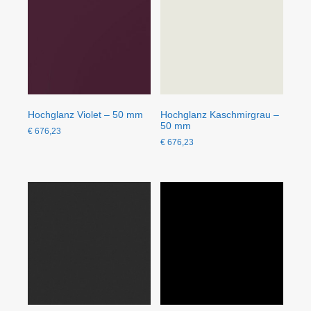
Hochglanz Violet – 50 mm
Hochglanz Kaschmirgrau –
50 mm
€
676,23
€
676,23