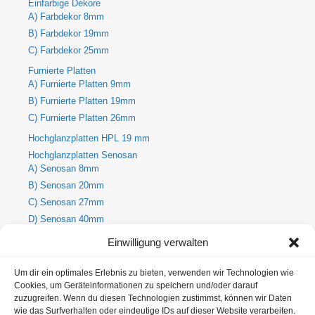
Einfarbige Dekore
A) Farbdekor 8mm
B) Farbdekor 19mm
C) Farbdekor 25mm
Furnierte Platten
A) Furnierte Platten 9mm
B) Furnierte Platten 19mm
C) Furnierte Platten 26mm
Hochglanzplatten HPL 19 mm
Hochglanzplatten Senosan
A) Senosan 8mm
B) Senosan 20mm
C) Senosan 27mm
D) Senosan 40mm
E) Senosan 50mm
Einwilligung verwalten
Holzdekore
A) Holz-Dekorplatte 8mm
Um dir ein optimales Erlebnis zu bieten, verwenden wir Technologien wie
Cookies, um Geräteinformationen zu speichern und/oder darauf
B) Holz-Dekorplatte 19mm
zuzugreifen. Wenn du diesen Technologien zustimmst, können wir Daten
C) Holz-Dekorplatte 25mm
wie das Surfverhalten oder eindeutige IDs auf dieser Website verarbeiten.