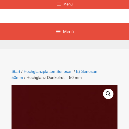
Zum
Menu
Inhalt
springen
Menü
Start
/
Hochglanzplatten Senosan
/
E) Senosan
50mm
/ Hochglanz Dunkelrot – 50 mm