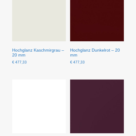
Hochglanz Kaschmirgrau –
Hochglanz Dunkelrot – 20
20 mm
mm
€
477,33
€
477,33