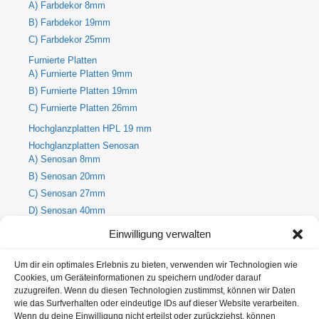
A) Farbdekor 8mm
B) Farbdekor 19mm
C) Farbdekor 25mm
Furnierte Platten
A) Furnierte Platten 9mm
B) Furnierte Platten 19mm
C) Furnierte Platten 26mm
Hochglanzplatten HPL 19 mm
Hochglanzplatten Senosan
A) Senosan 8mm
B) Senosan 20mm
C) Senosan 27mm
D) Senosan 40mm
E) Senosan 50mm
Einwilligung verwalten
Holzdekore
A) Holz-Dekorplatte 8mm
Um dir ein optimales Erlebnis zu bieten, verwenden wir Technologien wie
Cookies, um Geräteinformationen zu speichern und/oder darauf
B) Holz-Dekorplatte 19mm
zuzugreifen. Wenn du diesen Technologien zustimmst, können wir Daten
C) Holz-Dekorplatte 25mm
wie das Surfverhalten oder eindeutige IDs auf dieser Website verarbeiten.
Metallic Hochglanzplatten Senosan
Wenn du deine Einwilligung nicht erteilst oder zurückziehst, können