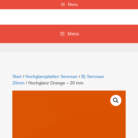
Zum
Menu
Inhalt
springen
Menü
Start
/
Hochglanzplatten Senosan
/
B) Senosan
20mm
/ Hochglanz Orange – 20 mm