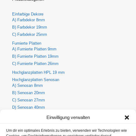
Einfarbige Dekore
A) Farbdekor 8mm
B) Farbdekor 19mm
C) Farbdekor 25mm
Furnierte Platten
A) Furnierte Platten 9mm
B) Furnierte Platten 19mm
C) Furnierte Platten 26mm
Hochglanzplatten HPL 19 mm
Hochglanzplatten Senosan
A) Senosan 8mm
B) Senosan 20mm
C) Senosan 27mm
D) Senosan 40mm
E) Senosan 50mm
Einwilligung verwalten
Holzdekore
A) Holz-Dekorplatte 8mm
Um dir ein optimales Erlebnis zu bieten, verwenden wir Technologien wie