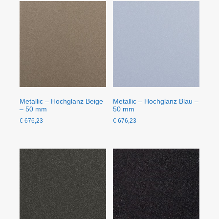
Metallic – Hochglanz Beige
Metallic – Hochglanz Blau –
– 50 mm
50 mm
€
676,23
€
676,23