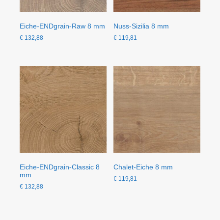
Eiche-ENDgrain-Raw 8 mm
Nuss-Sizilia 8 mm
€
132,88
€
119,81
Eiche-ENDgrain-Classic 8
Chalet-Eiche 8 mm
mm
€
119,81
€
132,88