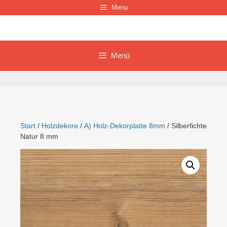
Zum
Menu
Inhalt
springen
Menü
Start
/
Holzdekore
/
A) Holz-Dekorplatte 8mm
/ Silberfichte
Natur 8 mm