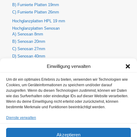
B) Furnierte Platten 19mm
C) Furnierte Platten 26mm
Hochglanzplatten HPL 19 mm
Hochglanzplatten Senosan
A) Senosan 8mm
B) Senosan 20mm
C) Senosan 27mm
D) Senosan 40mm
E) Senosan 50mm
Einwilligung verwalten
Holzdekore
A) Holz-Dekorplatte 8mm
Um dir ein optimales Erlebnis zu bieten, verwenden wir Technologien wie
Cookies, um Geräteinformationen zu speichern und/oder darauf
B) Holz-Dekorplatte 19mm
zuzugreifen. Wenn du diesen Technologien zustimmst, können wir Daten
C) Holz-Dekorplatte 25mm
wie das Surfverhalten oder eindeutige IDs auf dieser Website verarbeiten.
Metallic Hochglanzplatten Senosan
Wenn du deine Einwilligung nicht erteilst oder zurückziehst, können
bestimmte Merkmale und Funktionen beeinträchtigt werden.
A) Metallic Senosan 8mm
B) Metallic Senosan 20mm
Dienste verwalten
C) Metallic Senosan 27mm
D) Metallic Senosan 40mm
Akzeptieren
E) Metallic Senosan 50 mm