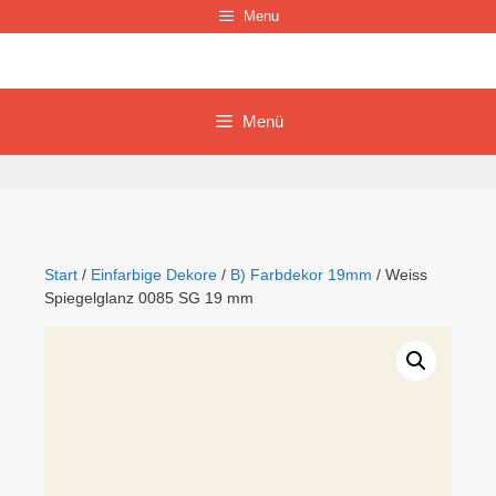
Zum
Menu
Inhalt
springen
Menü
Start
/
Einfarbige Dekore
/
B) Farbdekor 19mm
/ Weiss
Spiegelglanz 0085 SG 19 mm