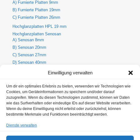
A) Furnierte Platten 9mm
B) Furnierte Platten 19mm
C) Furnierte Platten 26mm
Hochglanzplatten HPL 19 mm
Hochglanzplatten Senosan
A) Senosan 8mm
B) Senosan 20mm
C) Senosan 27mm
D) Senosan 40mm
E) Senosan 50mm
Einwilligung verwalten
Holzdekore
A) Holz-Dekorplatte 8mm
Um dir ein optimales Erlebnis zu bieten, verwenden wir Technologien wie
Cookies, um Geräteinformationen zu speichern und/oder darauf
B) Holz-Dekorplatte 19mm
zuzugreifen. Wenn du diesen Technologien zustimmst, können wir Daten
C) Holz-Dekorplatte 25mm
wie das Surfverhalten oder eindeutige IDs auf dieser Website verarbeiten.
Metallic Hochglanzplatten Senosan
Wenn du deine Einwilligung nicht erteilst oder zurückziehst, können
bestimmte Merkmale und Funktionen beeinträchtigt werden.
A) Metallic Senosan 8mm
B) Metallic Senosan 20mm
Dienste verwalten
C) Metallic Senosan 27mm
D) Metallic Senosan 40mm