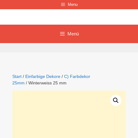
Zum
Menu
Inhalt
springen
Menü
Start
/
Einfarbige Dekore
/
C) Farbdekor
25mm
/ Winterweiss 25 mm