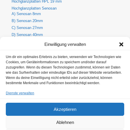
Hochglanzplatten HPL 19 mm
Hochglanzplatten Senosan
A) Senosan 8mm
B) Senosan 20mm
C) Senosan 27mm
D) Senosan 40mm
E) Senosan 50mm
Einwilligung verwalten
Holzdekore
A) Holz-Dekorplatte 8mm
Um dir ein optimales Erlebnis zu bieten, verwenden wir Technologien wie
Cookies, um Geräteinformationen zu speichern und/oder darauf
B) Holz-Dekorplatte 19mm
zuzugreifen. Wenn du diesen Technologien zustimmst, können wir Daten
C) Holz-Dekorplatte 25mm
wie das Surfverhalten oder eindeutige IDs auf dieser Website verarbeiten.
Metallic Hochglanzplatten Senosan
Wenn du deine Einwilligung nicht erteilst oder zurückziehst, können
bestimmte Merkmale und Funktionen beeinträchtigt werden.
A) Metallic Senosan 8mm
B) Metallic Senosan 20mm
Dienste verwalten
C) Metallic Senosan 27mm
D) Metallic Senosan 40mm
Akzeptieren
E) Metallic Senosan 50 mm
Ablehnen