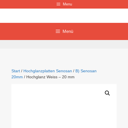
Zum
Menu
Inhalt
springen
Menü
Start
/
Hochglanzplatten Senosan
/
B) Senosan
20mm
/ Hochglanz Weiss – 20 mm