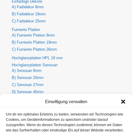
Einfarbige Dekore
A) Farbdekor 8mm
B) Farbdekor 19mm
C) Farbdekor 25mm
Furnierte Platten
A) Furnierte Platten 9mm
B) Furnierte Platten 19mm
C) Furnierte Platten 26mm
Hochglanzplatten HPL 19 mm
Hochglanzplatten Senosan
A) Senosan 8mm
B) Senosan 20mm
C) Senosan 27mm
D) Senosan 40mm
E) Senosan 50mm
Einwilligung verwalten
Holzdekore
A) Holz-Dekorplatte 8mm
Um dir ein optimales Erlebnis zu bieten, verwenden wir Technologien wie
Cookies, um Geräteinformationen zu speichern und/oder darauf
B) Holz-Dekorplatte 19mm
zuzugreifen. Wenn du diesen Technologien zustimmst, können wir Daten
C) Holz-Dekorplatte 25mm
wie das Surfverhalten oder eindeutige IDs auf dieser Website verarbeiten.