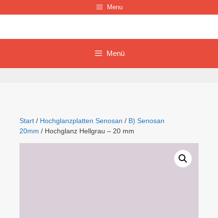
Zum
Menu
Inhalt
springen
Menü
Start
/
Hochglanzplatten Senosan
/
B) Senosan
20mm
/ Hochglanz Hellgrau – 20 mm