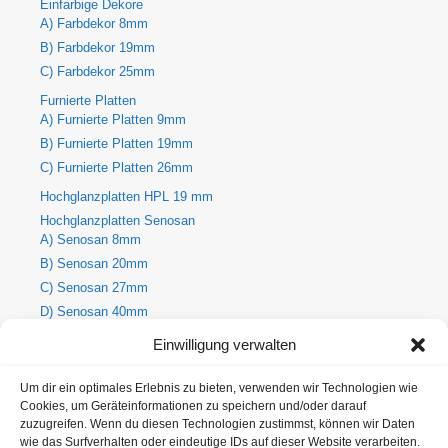
Einfarbige Dekore
A) Farbdekor 8mm
B) Farbdekor 19mm
C) Farbdekor 25mm
Furnierte Platten
A) Furnierte Platten 9mm
B) Furnierte Platten 19mm
C) Furnierte Platten 26mm
Hochglanzplatten HPL 19 mm
Hochglanzplatten Senosan
A) Senosan 8mm
B) Senosan 20mm
C) Senosan 27mm
D) Senosan 40mm
E) Senosan 50mm
Einwilligung verwalten
Holzdekore
A) Holz-Dekorplatte 8mm
Um dir ein optimales Erlebnis zu bieten, verwenden wir Technologien wie
Cookies, um Geräteinformationen zu speichern und/oder darauf
B) Holz-Dekorplatte 19mm
zuzugreifen. Wenn du diesen Technologien zustimmst, können wir Daten
C) Holz-Dekorplatte 25mm
wie das Surfverhalten oder eindeutige IDs auf dieser Website verarbeiten.