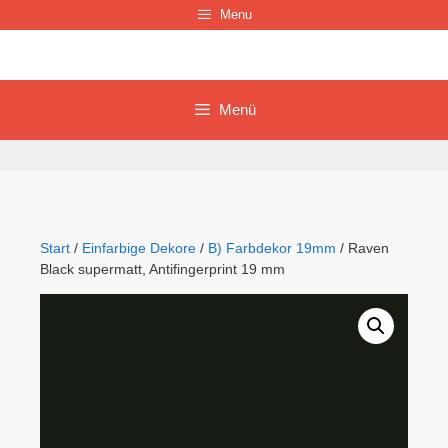
Zum
Menu
Inhalt
springen
Menü
Start
/
Einfarbige Dekore
/
B) Farbdekor 19mm
/ Raven
Black supermatt, Antifingerprint 19 mm