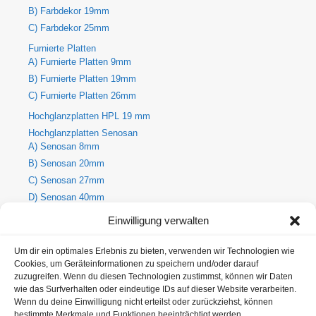
B) Farbdekor 19mm
C) Farbdekor 25mm
Furnierte Platten
A) Furnierte Platten 9mm
B) Furnierte Platten 19mm
C) Furnierte Platten 26mm
Hochglanzplatten HPL 19 mm
Hochglanzplatten Senosan
A) Senosan 8mm
B) Senosan 20mm
C) Senosan 27mm
D) Senosan 40mm
E) Senosan 50mm
Einwilligung verwalten
Holzdekore
A) Holz-Dekorplatte 8mm
Um dir ein optimales Erlebnis zu bieten, verwenden wir Technologien wie
Cookies, um Geräteinformationen zu speichern und/oder darauf
B) Holz-Dekorplatte 19mm
zuzugreifen. Wenn du diesen Technologien zustimmst, können wir Daten
C) Holz-Dekorplatte 25mm
wie das Surfverhalten oder eindeutige IDs auf dieser Website verarbeiten.
Metallic Hochglanzplatten Senosan
Wenn du deine Einwilligung nicht erteilst oder zurückziehst, können
bestimmte Merkmale und Funktionen beeinträchtigt werden.
A) Metallic Senosan 8mm