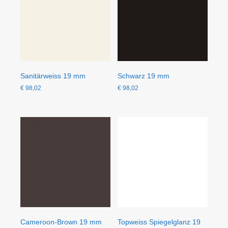
Sanitärweiss 19 mm
Schwarz 19 mm
€
98,02
€
98,02
Cameroon-Brown 19 mm
Topweiss Spiegelglanz 19