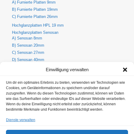
A) Furnierte Platten 9mm
B) Furnierte Platten 19mm
C) Furnierte Platten 26mm
Hochglanzplatten HPL 19 mm
Hochglanzplatten Senosan
A) Senosan 8mm
B) Senosan 20mm
C) Senosan 27mm
D) Senosan 40mm
E) Senosan 50mm
Einwilligung verwalten
Holzdekore
A) Holz-Dekorplatte 8mm
Um dir ein optimales Erlebnis zu bieten, verwenden wir Technologien wie
Cookies, um Geräteinformationen zu speichern und/oder darauf
B) Holz-Dekorplatte 19mm
zuzugreifen. Wenn du diesen Technologien zustimmst, können wir Daten
C) Holz-Dekorplatte 25mm
wie das Surfverhalten oder eindeutige IDs auf dieser Website verarbeiten.
Metallic Hochglanzplatten Senosan
Wenn du deine Einwilligung nicht erteilst oder zurückziehst, können
bestimmte Merkmale und Funktionen beeinträchtigt werden.
A) Metallic Senosan 8mm
B) Metallic Senosan 20mm
Dienste verwalten
C) Metallic Senosan 27mm
D) Metallic Senosan 40mm