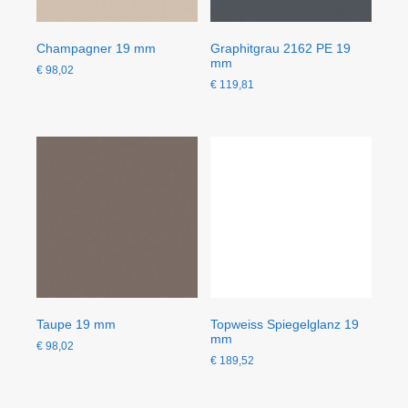
Champagner 19 mm
Graphitgrau 2162 PE 19
mm
€
98,02
€
119,81
Taupe 19 mm
Topweiss Spiegelglanz 19
mm
€
98,02
€
189,52