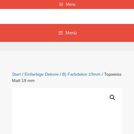
Zum
Menu
Inhalt
springen
Menü
Start
/
Einfarbige Dekore
/
B) Farbdekor 19mm
/ Topweiss
Matt 19 mm